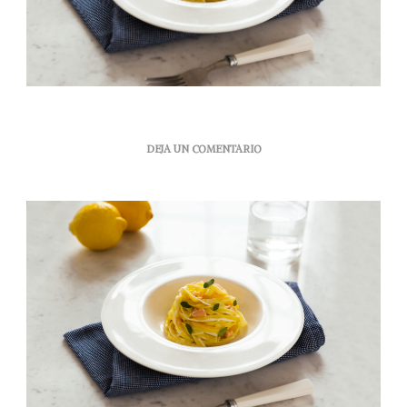
EN
DEJA UN COMENTARIO
TAGLIATELLE
CON
SALMÓN
AHUMADO,
PIMIENTO
AMARILLO
Y
MEJORANA