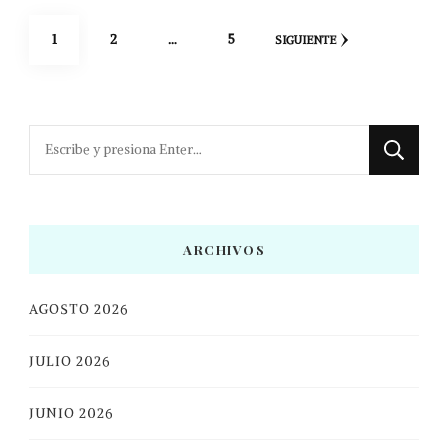
Navegación
PÁGINA
PÁGINA
PÁGINA
1
2
…
5
SIGUIENTE
de
entradas
¿Buscas
algo?
ARCHIVOS
AGOSTO 2026
JULIO 2026
JUNIO 2026