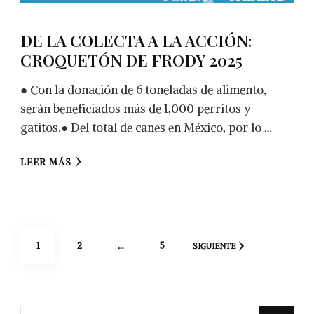
DE LA COLECTA A LA ACCIÓN:
CROQUETÓN DE FRODY 2025
● Con la donación de 6 toneladas de alimento,
serán beneficiados más de 1,000 perritos y
gatitos.● Del total de canes en México, por lo …
LEER MÁS
Navegación
PÁGINA
PÁGINA
PÁGINA
1
2
…
5
SIGUIENTE
de
entradas