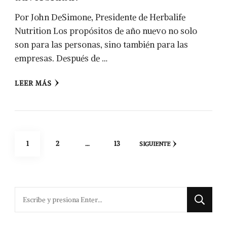
Por John DeSimone, Presidente de Herbalife
Nutrition Los propósitos de año nuevo no solo
son para las personas, sino también para las
empresas. Después de …
LEER MÁS
Navegación
PÁGINA
PÁGINA
PÁGINA
1
2
…
13
SIGUIENTE
de
entradas
¿Buscas
algo?