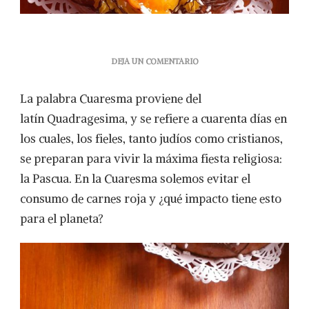
EN
DEJA UN COMENTARIO
ROSCA
DE
La palabra Cuaresma proviene del
REYES
CON
latín Quadragesima, y se refiere a cuarenta días en
CREMA
los cuales, los fieles, tanto judíos como cristianos,
PASTELERA
DE
se preparan para vivir la máxima fiesta religiosa:
COCO
la Pascua. En la Cuaresma solemos evitar el
consumo de carnes roja y ¿qué impacto tiene esto
para el planeta?