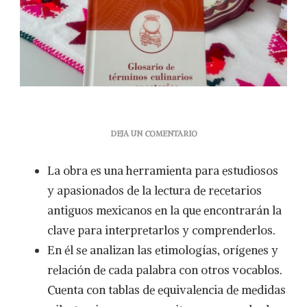
EN
DEJA UN COMENTARIO
EL GLOSARIO
DE
La obra es una herramienta para estudiosos
TÉRMINOS
CULINARIOS
y apasionados de la lectura de recetarios
EN
antiguos mexicanos en la que encontrarán la
RECETARIOS
MEXICANOS
clave para interpretarlos y comprenderlos.
ANTIGUOS ENRIQUECE
En él se analizan las etimologías, orígenes y
EL
ACERVO
relación de cada palabra con otros vocablos.
DE
Cuenta con tablas de equivalencia de medidas
LA
FUNDACIÓN