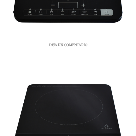
EN
DEJA UN COMENTARIO
ELECTRODOMÉSTICOS,
LA
TRADICIÓN
DEL
10
DE
MAYO
INCREMENTA
LAS
VENTAS
DE
LA
INDUSTRIA.