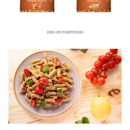
EN
DEJA UN COMENTARIO
BARILLA®
TRIGO
ENTERO
LA
NUEVA
LÍNEA
DE
PASTAS
INTEGRALES
LLEGA
A
MÉXICO