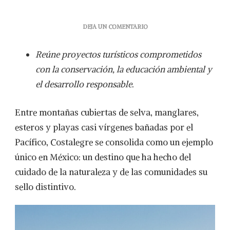
EN
DEJA UN COMENTARIO
COSTALEGRE:
EL
Reúne proyectos turísticos comprometidos
PARAÍSO
QUE
con la conservación, la educación ambiental y
ENSEÑA
el desarrollo responsable
.
A
VIAJAR
CON
Entre montañas cubiertas de selva, manglares,
CONCIENCIA
esteros y playas casi vírgenes bañadas por el
Pacífico, Costalegre se consolida como un ejemplo
único en México: un destino que ha hecho del
cuidado de la naturaleza y de las comunidades su
sello distintivo.