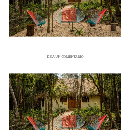
EN
DEJA UN COMENTARIO
DESCUBRE
EL
CAMPAMENTO
MÁS
AVENTURERO
PARA
GRANDES
Y
CHICOS
EN
LA
RIVIERA
MAYA: