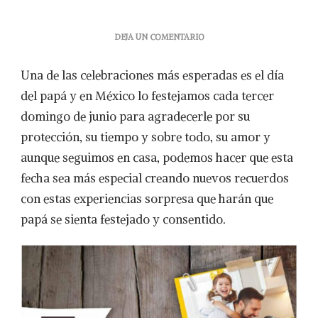
EN
DEJA UN COMENTARIO
5
EXPERIENCIAS
Una de las celebraciones más esperadas es el día
PARA
SORPRENDER
del papá y en México lo festejamos cada tercer
A
domingo de junio para agradecerle por su
PAPÁ
(RECETAS)
protección, su tiempo y sobre todo, su amor y
aunque seguimos en casa, podemos hacer que esta
fecha sea más especial creando nuevos recuerdos
con estas experiencias sorpresa que harán que
papá se sienta festejado y consentido.