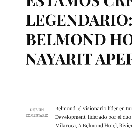
LEGENDARIO:
BELMOND HOT
NAYARIT APE
Belmond, el visionario líder en tu
DEJA UN
COMENTARIO
Development, liderado por el dúo
EN
Milaroca, A Belmond Hotel, Rivier
ESTAMOS
CREANDO