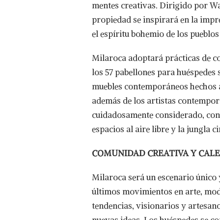
mentes creativas. Dirigido por Wa
propiedad se inspirará en la impre
el espíritu bohemio de los pueblo
Milaroca adoptará prácticas de co
los 57 pabellones para huéspedes 
muebles contemporáneos hechos a 
además de los artistas contempor
cuidadosamente considerado, con i
espacios al aire libre y la jungla 
COMUNIDAD CREATIVA Y CAL
Milaroca será un escenario único
últimos movimientos en arte, mod
tendencias, visionarios y artesan
nuevas ideas. Los huéspedes se con