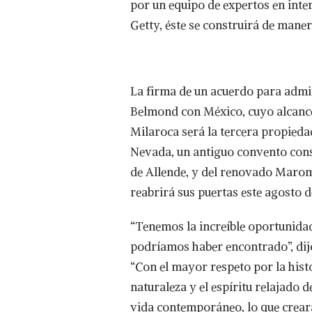
por un equipo de expertos en inter
ALGO
Getty, éste se construirá de maner
LEGENDARIO:
MILAROCA,
A
BELMOND
HOTEL,
La firma de un acuerdo para admi
RIVIERA
NAYARIT
Belmond con México, cuyo alcance 
APERTURA
Milaroca será la tercera propied
EN
2025
Nevada, un antiguo convento const
de Allende, y del renovado Maroma
reabrirá sus puertas este agosto 
“Tenemos la increíble oportunidad
podríamos haber encontrado”, dijo
“Con el mayor respeto por la histo
naturaleza y el espíritu relajado d
vida contemporáneo, lo que crear