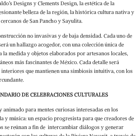
ldo’s Designs y Clements Design, la estética de la
sionante belleza de la región, la histórica cultura nativa y
s cercanos de San Pancho y Sayulita.
nstrucción no invasivas y de baja densidad. Cada uno de
será un hallazgo acogedor, con una colección única de
la medida y objetos elaborados por artesanos locales,
áneos más fascinantes de México. Cada detalle será
nteriores que mantienen una simbiosis intuitiva, con los
circundante.
ENDARIO DE CELEBRACIONES CULTURALES
 y animado para mentes curiosas interesadas en los
a y música: un espacio progresista para que creadores de
os se reúnan a fin de intercambiar diálogos y generar
ectarán con las culturas de la Riviera Nayarit, a través de