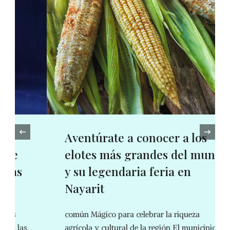
‹
Aventúrate a conocer a los
elotes más grandes del mundo
y su legendaria feria en
Nayarit
común Mágico para celebrar la riqueza
agrícola y cultural de la región El municipio de