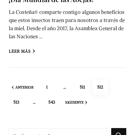
La Costeña® comparte contigo algunos beneficios
que estos insectos traen para nosotros a través de
la miel. Desde el año 2017, la Asamblea General de
las Naciones …
LEER MÁS
Navegación
PÁGINA
PÁGINA
PÁGINA
1
…
511
512
ANTERIOR
de
PÁGINA
PÁGINA
513
…
543
entradas
SIGUIENTE
¿Buscas