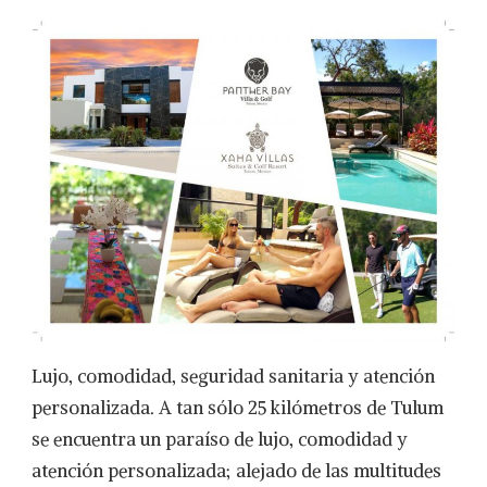
SUITES
&
GOLF
RESORT
Y
PANTHER
BAY
VILLAS
&
GOLF
BY
VILLAS
SICOSS
DESPUES
DE
LA
PANDEMIA…
LA
Lujo, comodidad, seguridad sanitaria y atención
REINVENCIÓN
personalizada. A tan sólo 25 kilómetros de Tulum
DE
LA
se encuentra un paraíso de lujo, comodidad y
HOTELERIA:
atención personalizada; alejado de las multitudes
VILLAS