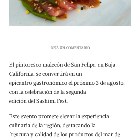
EN
DEJA UN COMENTARIO
SAN
FELIPE
El pintoresco malecón de San Felipe, en Baja
SE
PREPARA
California, se convertirá en un
PARA
epicentro gastronómico el próximo 3 de agosto,
DELEITAR
LOS
con la celebración de la segunda
PALADARES
edición del Sashimi Fest.
CON
EL
SASHIMI
Este evento promete elevar la experiencia
FEST
culinaria de la región, destacando la
2024
frescura y calidad de los productos del mar de