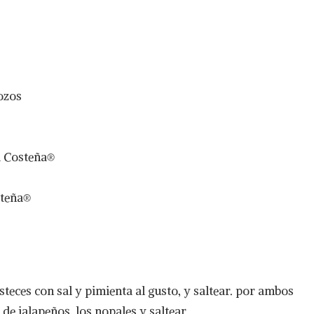
rozos
La Costeña®
steña®
bisteces con sal y pimienta al gusto, y saltear. por ambos
s de jalapeños, los nopales y saltear.