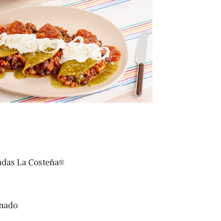
iladas La Costeña®
onado