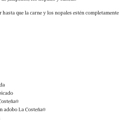
ar hasta que la carne y los nopales estén completamente
ada
picado
 Costeña®
 en adobo La Costeña®
z