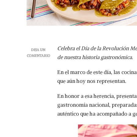
Celebra el Día de la Revolución Mex
DEJA UN
COMENTARIO
de nuestra historia gastronómica.
EN
RECETAS
En el marco de este día, las cocin
MEXICANAS:
TRADICIÓN
que aún hoy nos representan.
CON
MUCHO
En honor a esa herencia, presenta
SABOR
gastronomía nacional, preparadas
auténtico que ha acompañado a ge