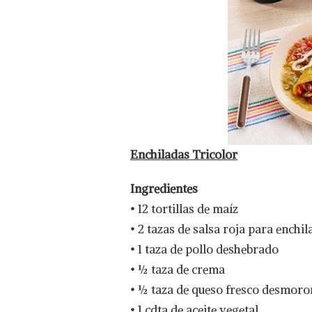
Enchiladas Tricolor
Ingredientes
• 12 tortillas de maíz
• 2 tazas de salsa roja para ench
• 1 taza de pollo deshebrado
• ½ taza de crema
• ½ taza de queso fresco desmor
• 1 cdta de aceite vegetal