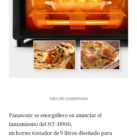
EN
DEJA UN COMENTARIO
PANASONIC
PRESENTA
Panasonic se enorgullece en anunciar el
EL
NUEVO
lanzamiento del NT-H900,
HORNO
un horno tostador de 9 litros diseñado para
TOSTADOR