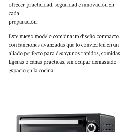
NT-
ofrecer practicidad, seguridad e innovación en
H900:
cada
COMPACTO,
VERSÁTIL
preparación.
Y
SEGURO
Este nuevo modelo combina un diseño compacto
PARA
TUCOCINA
con funciones avanzadas que lo convierten en un
aliado perfecto para desayunos rápidos, comidas
ligeras o cenas prácticas, sin ocupar demasiado
espacio en la cocina.