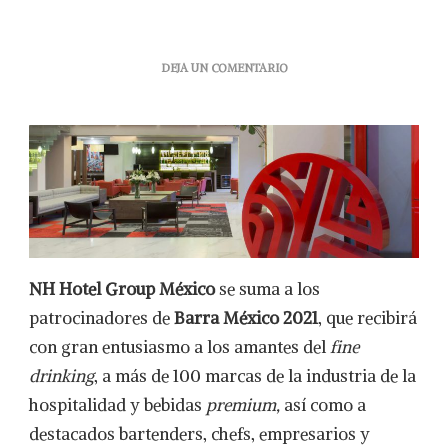
EN
DEJA UN COMENTARIO
NH
HOTEL
GROUP
MÉXICO
SE
UNE
COMO
PATROCINADOR
DE
BARRA
MÉXICO
NH Hotel Group México
se suma a los
2021
patrocinadores de
Barra México 2021
, que recibirá
con gran entusiasmo a los amantes del
fine
drinking
, a más de 100 marcas de la industria de la
hospitalidad y bebidas
premium,
así como a
destacados bartenders, chefs, empresarios y