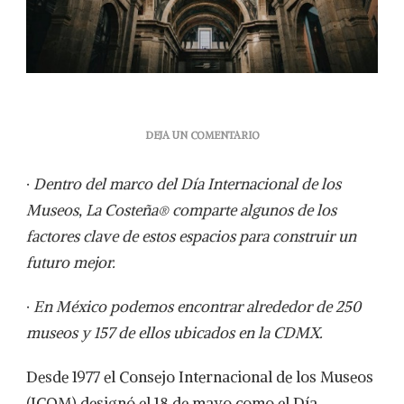
EN
DEJA UN COMENTARIO
MUSEOS:
HISTORIA,
·
Dentro del marco del Día Internacional de los
VALORES,
GASTRONOMÍA
Museos, La Costeña® comparte algunos de los
Y
factores clave de estos espacios para construir un
DIVERSIÓN
EN
futuro mejor.
UN
MISMO
·
En México podemos encontrar alrededor de 250
LUGAR
museos y 157 de ellos ubicados en la CDMX.
Desde 1977 el Consejo Internacional de los Museos
(ICOM) designó el 18 de mayo como el Día