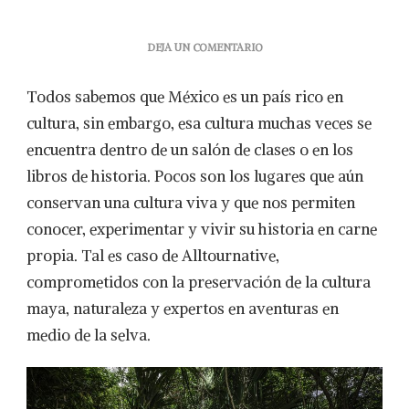
EN
DEJA UN COMENTARIO
LA
LEYENDA
Todos sabemos que México es un país rico en
MAYA
DEL
cultura, sin embargo, esa cultura muchas veces se
BIEN
encuentra dentro de un salón de clases o en los
Y
EL
libros de historia. Pocos son los lugares que aún
MAL:
conservan una cultura viva y que nos permiten
CHECHÉN
Y
conocer, experimentar y vivir su historia en carne
CHACÁH
propia. Tal es caso de Alltournative,
comprometidos con la preservación de la cultura
maya, naturaleza y expertos en aventuras en
medio de la selva.