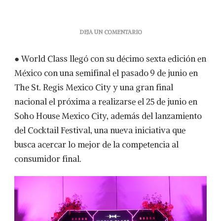
EN
DEJA UN COMENTARIO
WORLD
CLASS
● World Class llegó con su décimo sexta edición en
REGRESA
A
México con una semifinal el pasado 9 de junio en
MÉXICO
The St. Regis Mexico City y una gran final
CON
SU
nacional el próxima a realizarse el 25 de junio en
DÉCIMA
Soho House Mexico City, además del lanzamiento
SEXTA
EDICIÓNPARA
del Cocktail Festival, una nueva iniciativa que
ENALTECER
busca acercar lo mejor de la competencia al
LA
EXCELENCIA
consumidor final.
DE
LA
COCTELERÍA