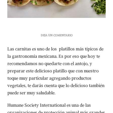
EN
DEJA UN COMENTARIO
CONSIENTE
A
Las carnitas es uno de los platillos más típicos de
TU
PALADAR
la gastronomía mexicana. Es por eso que hoy te
CON
recomendamos no quedarte con el antojo, y
ESTAS
CARNITAS
preparar este delicioso platillo que con nuestro
MEATLESS
toque muy particular agregando productos
vegetales, te darás cuenta que lo delicioso también
puede ser muy saludable.
Humane Society International es una de las
organizaciones de protección animal más grandes