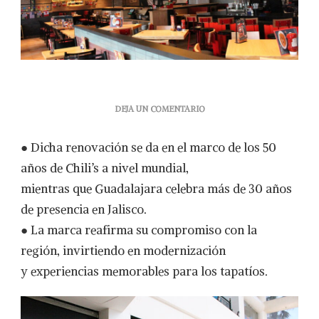
EN
DEJA UN COMENTARIO
CHILI’S
GUADALAJARA
● Dicha renovación se da en el marco de los 50
SE
RENUEVA
años de Chili’s a nivel mundial,
TRAS
mientras que Guadalajara celebra más de 30 años
33
AÑOS
de presencia en Jalisco.
DE
● La marca reafirma su compromiso con la
HISTORIA
EN
región, invirtiendo en modernización
JALISCO
y experiencias memorables para los tapatíos.