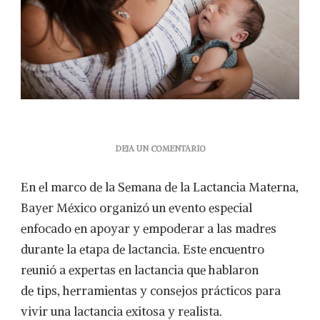
EN
DEJA UN COMENTARIO
BAYER
Y
En el marco de la Semana de la Lactancia Materna,
ELEVIT
IMPULSAN
Bayer México organizó un evento especial
LA
enfocado en apoyar y empoderar a las madres
LACTANCIA
MATERNA
durante la etapa de lactancia. Este encuentro
EN
reunió a expertas en lactancia que hablaron
MÉXICO
de tips, herramientas y consejos prácticos para
vivir una lactancia exitosa y realista.