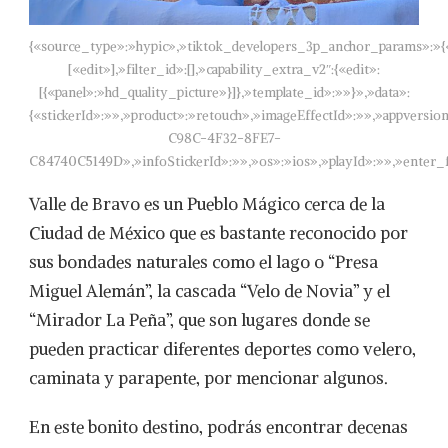
{«source_type»:»hypic»,»tiktok_developers_3p_anchor_params»:»{«
[«edit»],»filter_id»:[],»capability_extra_v2″:{«edit»:
[{«panel»:»hd_quality_picture»}]},»template_id»:»»}»,»data»:
{«stickerId»:»»,»product»:»retouch»,»imageEffectId»:»»,»appversion
C98C-4F32-8FE7-
C84740C5149D»,»infoStickerId»:»»,»os»:»ios»,»playId»:»»,»enter_
Valle de Bravo es un Pueblo Mágico cerca de la
Ciudad de México que es bastante reconocido por
sus bondades naturales como el lago o “Presa
Miguel Alemán”, la cascada “Velo de Novia” y el
“Mirador La Peña”, que son lugares donde se
pueden practicar diferentes deportes como velero,
caminata y parapente, por mencionar algunos.
En este bonito destino, podrás encontrar decenas