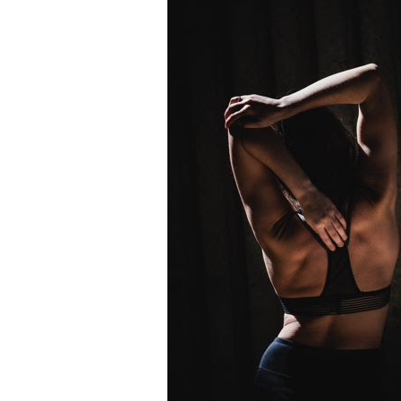
LOGRAR
TU
META