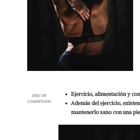
Ejercicio, alimentación y con
DEJA UN
COMENTARIO
Además del ejercicio, existe
EN
mantenerlo sano con una pie
TONIFICACIÓN
MUSCULAR:
5
PASOS
PARA