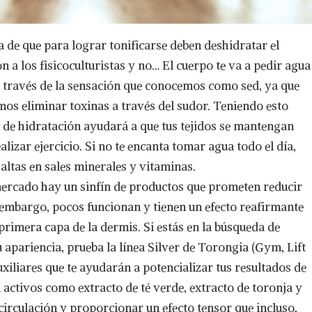
 de que para lograr tonificarse deben deshidratar el
 a los fisicoculturistas y no… El cuerpo te va a pedir agua
 a través de la sensación que conocemos como sed, ya que
os eliminar toxinas a través del sudor. Teniendo esto
l de hidratación ayudará a que tus tejidos se mantengan
alizar ejercicio. Si no te encanta tomar agua todo el día,
altas en sales minerales y vitaminas.
mercado hay un sinfín de productos que prometen reducir
n embargo, pocos funcionan y tienen un efecto reafirmante
primera capa de la dermis. Si estás en la búsqueda de
 apariencia, prueba la línea Silver de Torongia (Gym, Lift
uxiliares que te ayudarán a potencializar tus resultados de
 activos como extracto de té verde, extracto de toronja y
 circulación y proporcionar un efecto tensor que incluso,