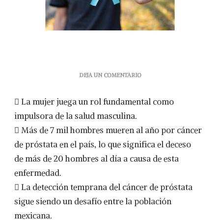
EN
DEJA UN COMENTARIO
MUJERES
ALZAN
 La mujer juega un rol fundamental como
LA
VOZ
impulsora de la salud masculina.
EN
 Más de 7 mil hombres mueren al año por cáncer
FAVOR
DE
de próstata en el país, lo que significa el deceso
LA
de más de 20 hombres al día a causa de esta
PREVENCIÓN
YATENCIÓN
enfermedad.
OPORTUNA
 La detección temprana del cáncer de próstata
DEL
CÁNCER
sigue siendo un desafío entre la población
DE
mexicana.
PRÓSTATA