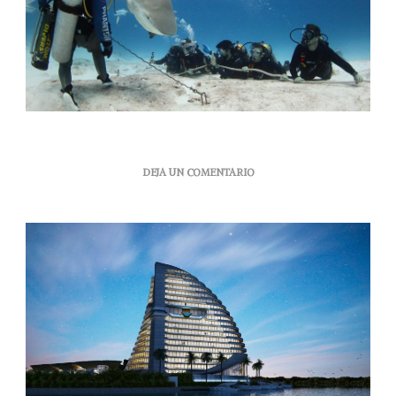
EN
DEJA UN COMENTARIO
SHARK
TOWER
CANCÚN
Y
SAVING
OUR
SHARKS
UNEN
ESFUERZOS
PARA
SALVAR
AL
TIBURÓN