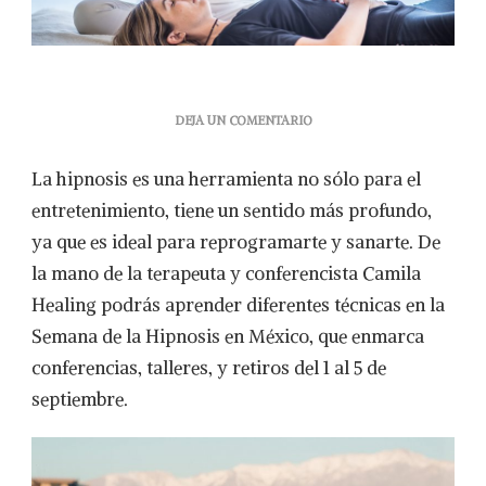
EN
DEJA UN COMENTARIO
SE
ACERCA
La hipnosis es una herramienta no sólo para el
LA
SEMANA
entretenimiento, tiene un sentido más profundo,
DE
ya que es ideal para reprogramarte y sanarte. De
LA
HIPNOSIS
la mano de la terapeuta y conferencista Camila
EN
Healing podrás aprender diferentes técnicas en la
MÉXICO,
¿YA
Semana de la Hipnosis en México, que enmarca
CONOCES
conferencias, talleres, y retiros del 1 al 5 de
A
CAMILA
septiembre.
HEALING?