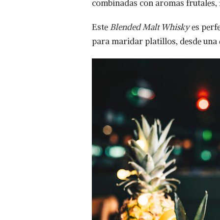
combinadas con aromas frutales, f
SABORES
DE
Este
Blended Malt Whisky
es perf
LA
COMIDA
para maridar platillos, desde una 
CON
LA
IRREVERENCIA
DE
MONKEY
SHOULDER