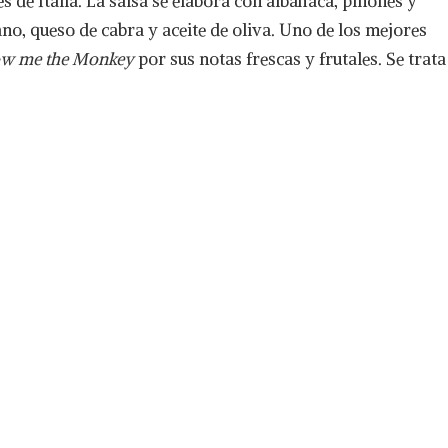
es de Italia. La salsa se elabora con albahaca, piñones y
o, queso de cabra y aceite de oliva. Uno de los mejores
w me the Monkey
por sus notas frescas y frutales. Se trata