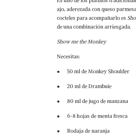
Es uno de los platillos tradicional
ajo, aderezada con queso parmesan
cocteles para acompañarlo es
Sho
de una combinación arriesgada.
Show me the Monkey
Necesitas:
● 50 ml de Monkey Shoulder
● 20 ml de Drambuie
● 80 ml de jugo de manzana
● 6-8 hojas de menta fresca
● Rodaja de naranja