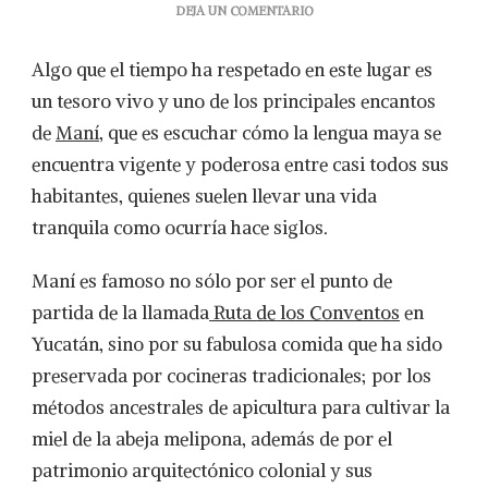
EN
DEJA UN COMENTARIO
MANÍ,
PUEBLO
Algo que el tiempo ha respetado en este lugar es
MÁGICO
DE
un tesoro vivo y uno de los principales encantos
RASGOS
de
Maní
, que es escuchar cómo la lengua maya se
ÚNICOS
encuentra vigente y poderosa entre casi todos sus
habitantes, quienes suelen llevar una vida
tranquila como ocurría hace siglos.
Maní es famoso no sólo por ser el punto de
partida de la llamada
Ruta de los Conventos
en
Yucatán, sino por su fabulosa comida que ha sido
preservada por cocineras tradicionales; por los
métodos ancestrales de apicultura para cultivar la
miel de la abeja melipona, además de por el
patrimonio arquitectónico colonial y sus