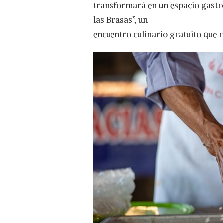
LA
transformará en un espacio gastro
CAPITAL
las Brasas”, un
DEL
PEZ
encuentro culinario gratuito que r
VELA,
MANZANILLO
A
LAS
BRASAS
ESTE
28
DENOVIEMBRE