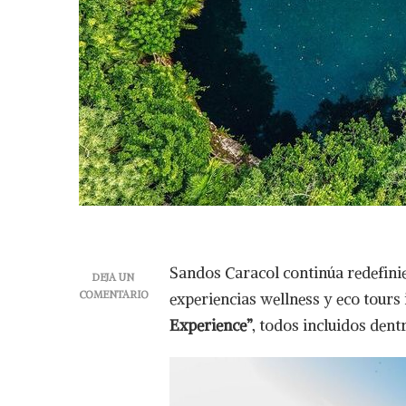
Sandos Caracol continúa redefinie
DEJA UN
COMENTARIO
experiencias wellness y eco tour
EN
Experience”
, todos incluidos dent
“LIVE
THE
ALL
NATURE
EXPERIENCE”