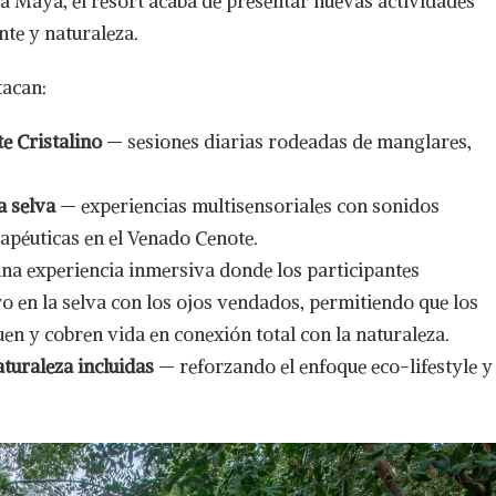
ra Maya, el resort acaba de presentar nuevas actividades
te y naturaleza.
tacan:
e Cristalino
— sesiones diarias rodeadas de manglares,
a selva
— experiencias multisensoriales con sonidos
rapéuticas en el Venado Cenote.
na experiencia inmersiva donde los participantes
o en la selva con los ojos vendados, permitiendo que los
uen y cobren vida en conexión total con la naturaleza.
aturaleza incluidas
— reforzando el enfoque eco-lifestyle y