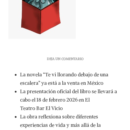
EN
DEJA UN COMENTARIO
“TE
VI
La novela “Te vi llorando debajo de una
LLORANDO
DEBAJO
escalera” ya está a la venta en México
DE
La presentación oficial del libro se llevará a
UNAESCALERA”
POR
cabo el 18 de febrero 2026 en El
ALEJANDRO
Teatro Bar El Vicio
BRINDIS
La obra reflexiona sobre diferentes
experiencias de vida y más allá de la