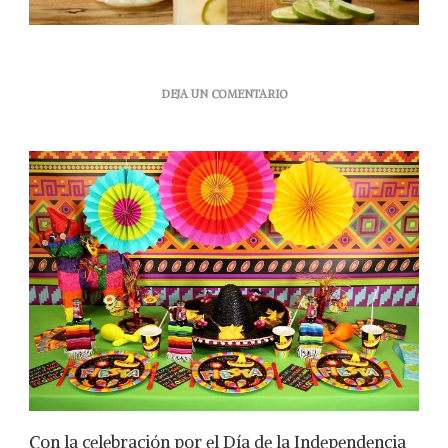
EN
DEJA UN COMENTARIO
HEADER
IMAGE
TIPS
PARA
LLENAR
DE
BUENA
VIBRA
TU
FIESTA
MEXICANA
Con la celebración por el Día de la Independencia