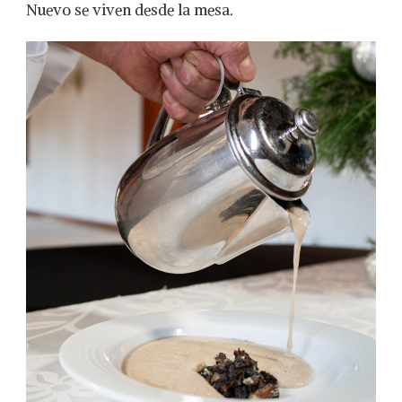
AÑO
Nuevo se viven desde la mesa.
NUEVO
CON
CENAS
QUE
HONRAN
LA
TRADICIÓN,
LA
MEMORIA
Y
EL
ARTE
DEL
BUEN
COMER.