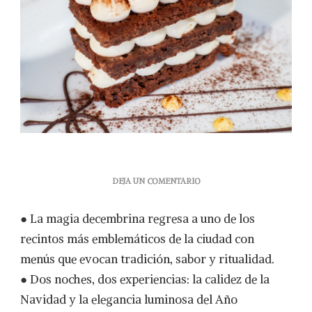
EN
DEJA UN COMENTARIO
HACIENDA
DE
● La magia decembrina regresa a uno de los
LOS
MORALES
recintos más emblemáticos de la ciudad con
CELEBRA
menús que evocan tradición, sabor y ritualidad.
LA
NAVIDAD
● Dos noches, dos experiencias: la calidez de la
Y
Navidad y la elegancia luminosa del Año
EL