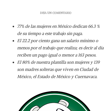
EN
DEJA UN COMENTARIO
FRODY
QUIERE
77% de las mujeres en México dedican 66.3 %
APOYAR
A
de su tiempo a este trabajo sin paga.
MADRES
El 22.2 por ciento gana un salario mínimo o
SOLTERAS
menos por el trabajo que realiza; es decir al día
reciben un pago igual o menor a 163 pesos.
El 80% de nuestra plantilla son mujeres y 139
son madres solteras que viven en Ciudad de
México, el Estado de México y Cuernavaca.