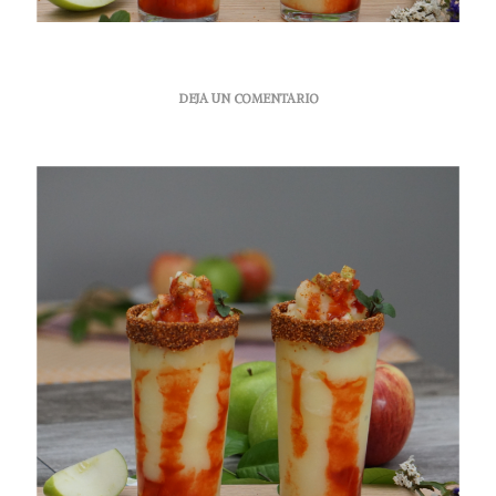
EN
DEJA UN COMENTARIO
FRAPPÉ
DE
MANZANA
PARA
REFRESCARTE
EN
ESTA
PRIMAVERA