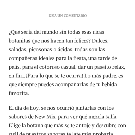
EN
DEJA UN COMENTARIO
ESCOGE
TU
¿Qué sería del mundo sin todas esas ricas
BOTANA
FAVORITA
botanitas que nos hacen tan felices? Dulces,
Y
saladas, picosonas o ácidas, todas son las
DESCUBRE
CON
compañeras ideales para la fiesta, una tarde de
QUÉ
pelis, para el cotorreo casual, dar un paseíto relax,
ACOMPAÑARLA
en fin… ¡Para lo que se te ocurra! Lo más padre, es
que siempre puedes acompañarlas de tu bebida
favorita.
El día de hoy, se nos ocurrió juntarlas con los
sabores de New Mix, para ver qué mezcla salía.
Elige la botana que más se te antoje y descubre con
cuál de nuestros sabores te late más probarla.