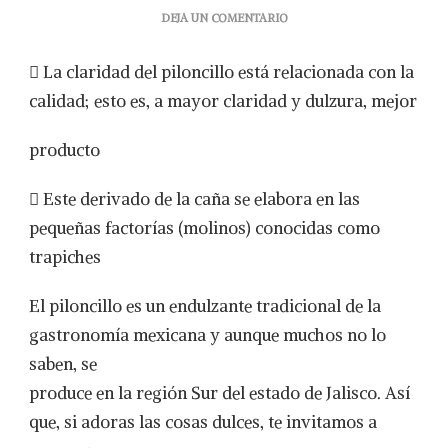
EN
DEJA UN COMENTARIO
ENDULZA
TU
 La claridad del piloncillo está relacionada con la
VIDA
CON
calidad; esto es, a mayor claridad y dulzura, mejor
EL
PILONCILLO
producto
DE
JALISCO
 Este derivado de la caña se elabora en las
pequeñas factorías (molinos) conocidas como
trapiches
El piloncillo es un endulzante tradicional de la
gastronomía mexicana y aunque muchos no lo
saben, se
produce en la región Sur del estado de Jalisco. Así
que, si adoras las cosas dulces, te invitamos a