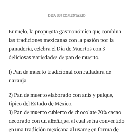
EN
DEJA UN COMENTARIO
EL
MEJOR
Buñuelo, la propuesta gastronómica que combina
PAN
DE
las tradiciones mexicanas con la pasión por la
MUERTO
panadería, celebra el Día de Muertos con 3
ESTÁ
EN
deliciosas variedades de pan de muerto.
BUÑUELO
1) Pan de muerto tradicional con ralladura de
naranja.
2) Pan de muerto elaborado con anís y pulque,
típico del Estado de México.
3) Pan de muerto cubierto de chocolate 70% cacao
decorado con un alfeñique, el cual se ha convertido
en una tradición mexicana al usarse en forma de