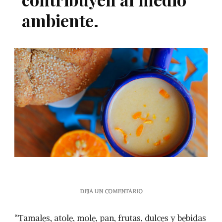
ambiente.
EN
DEJA UN COMENTARIO
EL
DÍA
“Tamales, atole, mole, pan, frutas, dulces y bebidas
DE