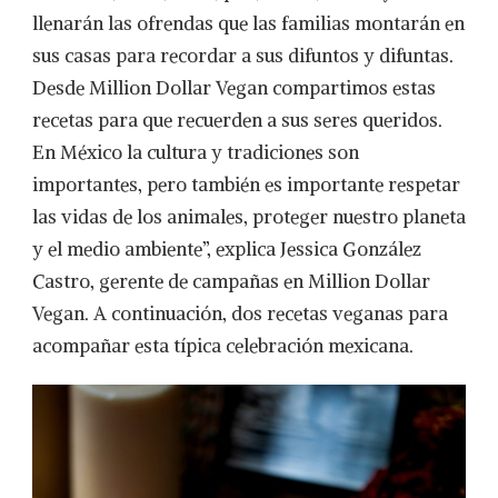
MUERTOS
llenarán las ofrendas que las familias montarán en
ES
sus casas para recordar a sus difuntos y difuntas.
UNA
FESTIVIDAD
Desde Million Dollar Vegan compartimos estas
PARA
recetas para que recuerden a sus seres queridos.
HONRAR
A
En México la cultura y tradiciones son
NUESTROS
importantes, pero también es importante respetar
SERES
QUERIDOS
las vidas de los animales, proteger nuestro planeta
Y
y el medio ambiente”, explica Jessica González
QUÉ
MEJOR
Castro, gerente de campañas en Million Dollar
QUE
Vegan. A continuación, dos recetas veganas para
HACERLO
CON
acompañar esta típica celebración mexicana.
RECETAS
VEGANAS
QUE,
ADEMÁS
DE
SER
DELICIOSAS,