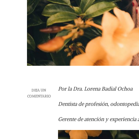
Por la Dra. Lorena Badial Ochoa
DEJA UN
COMENTARIO
EN
Dentista de profesión, odontopedia
EL
ADULTO
Gerente de atención y experiencia 
MAYOR
Y
LA
SALUD