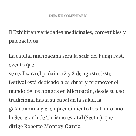
EN
DEJA UN COMENTARIO
DISFRUTA
DEL
 Exhibirán variedades medicinales, comestibles y
MUNDO
DE
psicoactivos
LOS
HONGOS
La capital michoacana será la sede del Fungi Fest,
CON
EL
evento que
FUNGI
se realizará el próximo 2 y 3 de agosto. Este
FEST:
SECTUR
festival está dedicado a celebrar y promover el
mundo de los hongos en Michoacán, desde su uso
tradicional hasta su papel en la salud, la
gastronomía y el emprendimiento local, informó
la Secretaría de Turismo estatal (Sectur), que
dirige Roberto Monroy García.