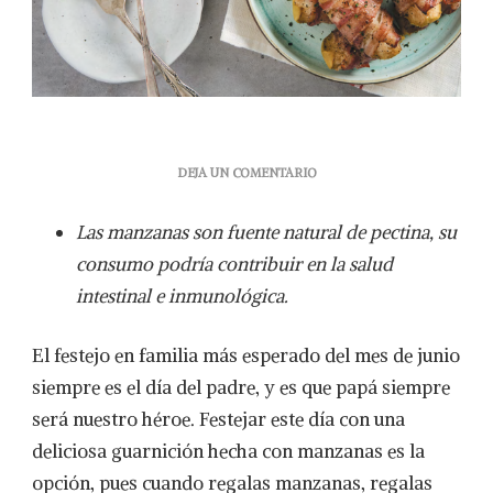
EN
DEJA UN COMENTARIO
CONSIENTE
A
Las manzanas
son
fuente natural de pectina, su
PAPÁ
CON
consumo podría contribuir en la salud
DELICIOSAS
intestinal e inmunológica.
MANZANAS
ENVUELTAS
EN
El festejo en familia más esperado del mes de junio
TOCINO
siempre es el día del padre, y es que papá siempre
será nuestro héroe. Festejar este día con una
deliciosa guarnición hecha con manzanas es la
opción, pues cuando regalas manzanas, regalas