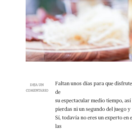
Faltan unos días para que disfrut
DEJA UN
COMENTARIO
de
EN
su espectacular medio tiempo, así
CERVEZAS
ARTESANALES
pierdas ni un segundo del juego y
QUE
Sí, todavía no eres un experto en 
DEBES
DE
las
DISFRUTAR