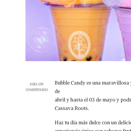
Bubble Candy es una maravillosa y
DEJA UN
COMENTARIO
de
EN
abril y hasta el 03 de mayo y pod
CASSAVA
ROOTS
Cassava Roots.
PRESENTA
BUBBLE
Haz tu día más dulce con un delic
CANDY