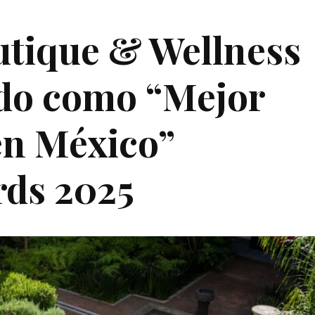
utique & Wellness
do como “Mejor
en México”
ds 2025