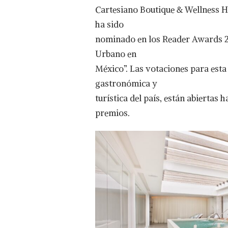
EN
Cartesiano Boutique & Wellness Ho
CARTESIANO
ha sido
BOUTIQUE
&
nominado en los Reader Awards 20
WELLNESS
Urbano en
HOTEL,
NOMINADO
México”. Las votaciones para esta 
COMO
gastronómica y
“MEJOR
HOTEL
turística del país, están abiertas h
URBANO
premios.
EN
MÉXICO”
ENREADER
AWARDS
2025