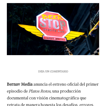
EN
DEJA UN COMENTARIO
BERNAV
MEDIA
Bernav Media
anuncia el estreno oficial del primer
ESTRENA
“PLATOS
episodio de
Platos Rotos
, una producción
ROTOS”,
documental con visión cinematográfica que
UNA
SERIE
retrata de manera honesta los desafíos, errores,