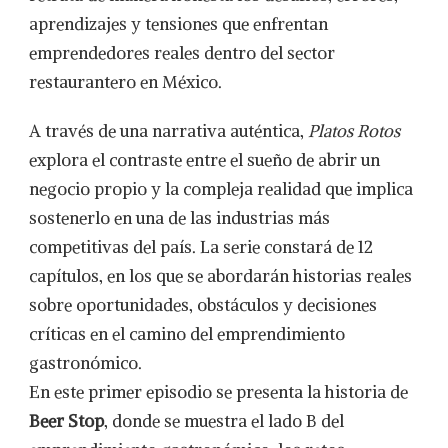
DOCUMENTAL
aprendizajes y tensiones que enfrentan
QUE
REVELA
emprendedores reales dentro del sector
LA
restaurantero en México.
REALIDAD
DETRÁS
DEL
A través de una narrativa auténtica,
Platos Rotos
EMPRENDIMIENTO
explora el contraste entre el sueño de abrir un
RESTAURANTERO
EN
negocio propio y la compleja realidad que implica
MÉXICO
sostenerlo en una de las industrias más
competitivas del país. La serie constará de 12
capítulos, en los que se abordarán historias reales
sobre oportunidades, obstáculos y decisiones
críticas en el camino del emprendimiento
gastronómico.
En este primer episodio se presenta la historia de
Beer Stop
, donde se muestra el lado B del