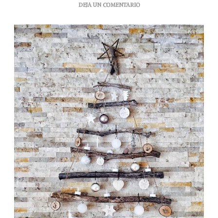
EN
DEJA UN COMENTARIO
¡3
IDEAS
PARA
TENER
UNA
NAVIDAD
SUSTENTABLE!